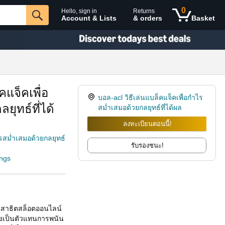
0
Hello, sign in
Returns
Account & Lists
& orders
Basket
คแจ็คเพื่อ
บอล-acl วิธีเล่นแบล็คแจ็คเพื่อกำไร
ยุทธ์ที่ได้
สม่ำเสมอด้วยกลยุทธ์ที่ได้ผล
ลงทะเบียนตอนนี้!
ไรสม่ำเสมอด้วยกลยุทธ์
รับรองชนะ!
ings
ต์สาธิตสล็อตออนไลน์
ังเป็นตัวแทนการพนัน