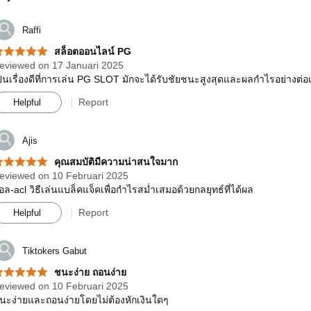
Raffi
สล็อตออนไลน์ PG
eviewed on 17 Januari 2025
ป็นเรื่องดีที่การเล่น PG SLOT มักจะได้รับชัยชนะสูงสุดและผลกำไรอย่างต่อเ
Report
Helpful
Ajis
คุณสมบัติมีความน่าสนใจมาก
eviewed on 10 Februari 2025
อล-acl วิธีเล่นแบล็คแจ็คเพื่อกำไรสม่ำเสมอด้วยกลยุทธ์ที่ได้ผล
Report
Helpful
Tiktokers Gabut
ชนะง่าย ถอนง่าย
eviewed on 10 Februari 2025
นะง่ายและถอนง่ายโดยไม่ต้องหักเงินใดๆ