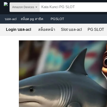
Skip to main content
Amazon Devices
บอล-acl
สล็อต pg สาธิต
PGSLOT
Login บอล-acl
สล็อตหน้า
Slot บอล-acl
PG SLOT