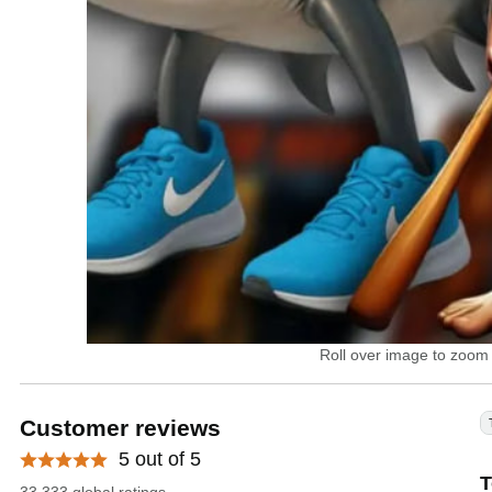
Roll over image to zoom 
Customer reviews
5 out of 5
T