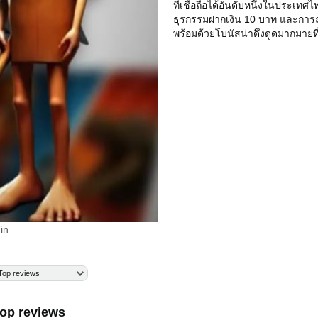
ที่เชื่อถือได้อันดับหนึ่งในประเทศไ
ธุรกรรมฝากเงิน 10 บาท และการถ
พร้อมด้วยโบนัสน่าดึงดูดมากมายท
in
Top reviews
op reviews