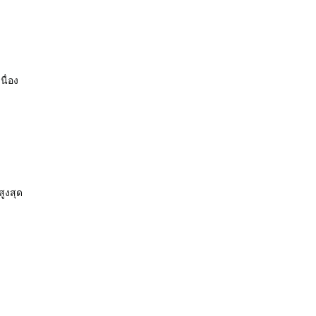
นื่อง
สูงสุด