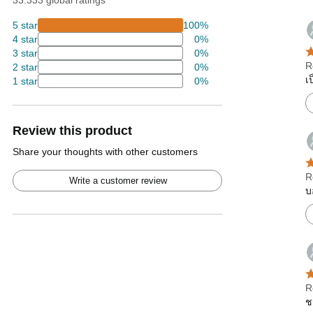
33.333 global ratings
5 star
100%
4 star
0%
3 star
0%
R
2 star
0%
เ
1 star
0%
Review this product
Share your thoughts with other customers
R
Write a customer review
บ
R
ช