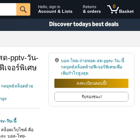
0
Hello, sign in
Returns
Account & Lists
& orders
Basket
ด-pptv-วัน-
บอล-ไทย-ถ่ายทอด-สด-pptv-วัน-นี้
ฟีเจอร์พิเศษ
กลยุทธ์สล็อตด้วยฟีเจอร์พิเศษเพื่อ
เพิ่มกำไรสูงสุด
ลงทะเบียนตอนนี้!
 กลยุทธ์สล็อตด้วย
รับรองชนะ!
ings
-วัน-นี้
สล็อตเว็บไซต์ คือ
และ บอล-ไทย-