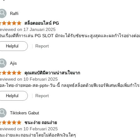
Raffi
สล็อตออนไลน์ PG
eviewed on 17 Januari 2025
ป็นเรื่องดีที่การเล่น PG SLOT มักจะได้รับชัยชนะสูงสุดและผลกำไรอย่างต่อเ
Report
Helpful
Ajis
คุณสมบัติมีความน่าสนใจมาก
eviewed on 10 Februari 2025
อล-ไทย-ถ่ายทอด-สด-pptv-วัน-นี้ กลยุทธ์สล็อตด้วยฟีเจอร์พิเศษเพื่อเพิ่มกำไร
Report
Helpful
Tiktokers Gabut
ชนะง่าย ถอนง่าย
eviewed on 10 Februari 2025
นะง่ายและถอนง่ายโดยไม่ต้องหักเงินใดๆ