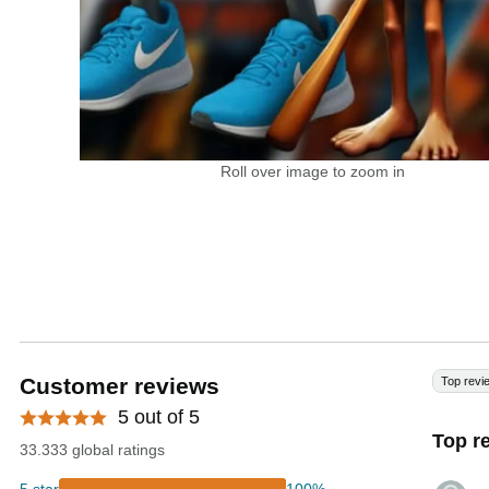
Roll over image to zoom in
Customer reviews
Top revi
5 out of 5
Top r
33.333 global ratings