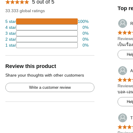
5 out of 5
Top r
33.333 global ratings
5 star
100%
R
4 star
0%
3 star
0%
Reviewe
2 star
0%
เป็นเรื่
1 star
0%
Hel
Review this product
A
Share your thoughts with other customers
Reviewe
Write a customer review
บอล-เอน
Hel
T