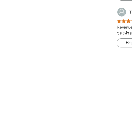
T
Reviewe
ชนะง่าย
Hel