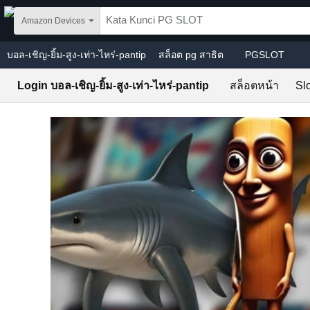
Skip to main content
Amazon Devices
บอล-เชิญ-ยิ้ม-สูง-เท่า-ไหร่-pantip
สล็อต pg สาธิต
PGSLOT
Login บอล-เชิญ-ยิ้ม-สูง-เท่า-ไหร่-pantip
สล็อตหน้า
Slo