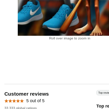
Roll over image to zoom in
Customer reviews
Top revi
5 out of 5
Top r
33.333 global ratings