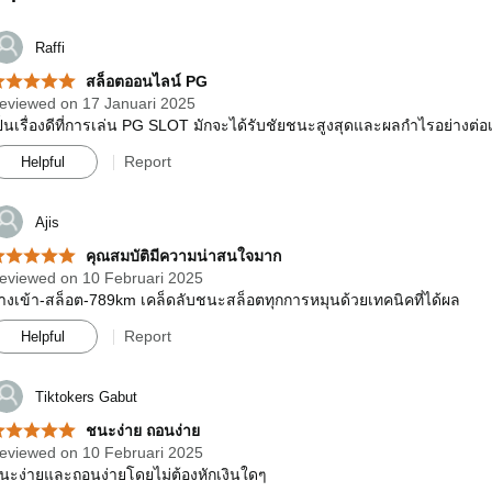
Raffi
สล็อตออนไลน์ PG
eviewed on 17 Januari 2025
ป็นเรื่องดีที่การเล่น PG SLOT มักจะได้รับชัยชนะสูงสุดและผลกำไรอย่างต่อเ
Report
Helpful
Ajis
คุณสมบัติมีความน่าสนใจมาก
eviewed on 10 Februari 2025
างเข้า-สล็อต-789km เคล็ดลับชนะสล็อตทุกการหมุนด้วยเทคนิคที่ได้ผล
Report
Helpful
Tiktokers Gabut
ชนะง่าย ถอนง่าย
eviewed on 10 Februari 2025
นะง่ายและถอนง่ายโดยไม่ต้องหักเงินใดๆ