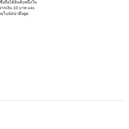
ื่อถือได้อันดับหนึ่งใน
ฝากเงิน 10 บาท และ
วยโบนัสน่าดึงดูด