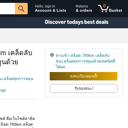
0
Hello, sign in
Returns
Account & Lists
& orders
Basket
m เคล็ดลับ
ทางเข้า-สล็อต-789km เคล็ดลับ
ุนด้วย
ชนะสล็อตทุกการหมุนด้วยเทคนิคที่
ได้ผล
ลงทะเบียนตอนนี้!
นะสล็อตทุกการหมุน
รับรองชนะ!
ings
ต์ คือเว็บไซต์สาธิต
สล็อต-789km สล็อต