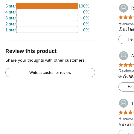
5 star
100%
R
4 star
0%
3 star
0%
Reviewe
2 star
0%
เป็นเรื่
1 star
0%
Hel
Review this product
A
Share your thoughts with other customers
Reviewe
Write a customer review
ทันใจ888
Hel
T
Reviewe
ชนะง่าย