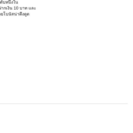
นดับหนึ่งใน
ฝากเงิน 10 บาท และ
วยโบนัสน่าดึงดูด