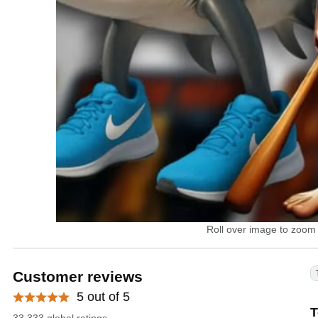
Roll over image to zoom 
Customer reviews
5 out of 5
T