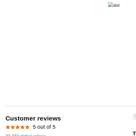
Customer reviews
5 out of 5
T