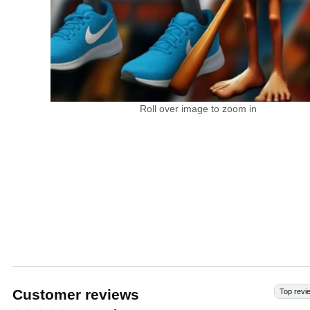
Roll over image to zoom in
Customer reviews
Top revi