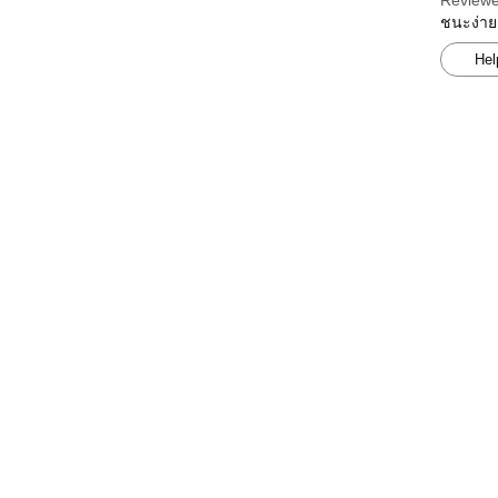
Reviewe
ชนะง่าย
Hel