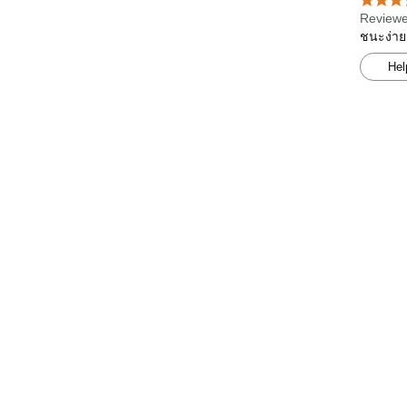
Reviewe
ชนะง่าย
Hel