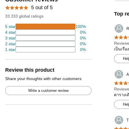
5 out of 5
Top r
33.333 global ratings
5 star
100%
R
4 star
0%
3 star
0%
Reviewe
2 star
0%
เป็นเรื่
1 star
0%
Hel
Review this product
A
Share your thoughts with other customers
Reviewe
Write a customer review
ตารางเดิ
Hel
T