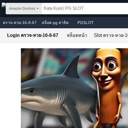
Skip to main content
Amazon Devices
ตรวจ-หวย-16-8-67
สล็อต pg สาธิต
PGSLOT
Login ตรวจ-หวย-16-8-67
สล็อตหน้า
Slot ตรวจ-หวย-1