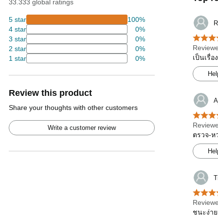
33.333 global ratings
5 star
100%
R
4 star
0%
3 star
0%
Reviewe
2 star
0%
เป็นเรื่
1 star
0%
Hel
Review this product
A
Share your thoughts with other customers
Reviewe
Write a customer review
ตรวจ-หวย
Hel
T
Reviewe
ชนะง่าย