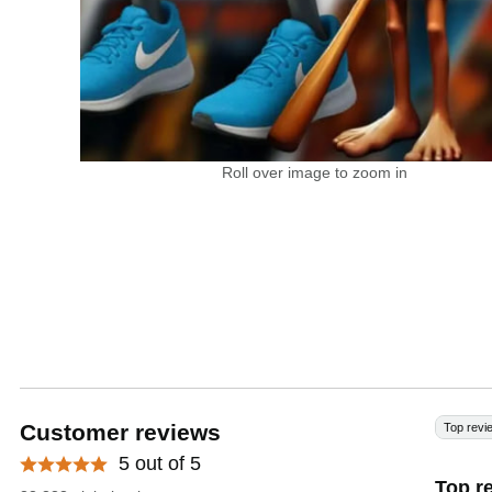
Roll over image to zoom in
Customer reviews
Top revi
5 out of 5
Top r