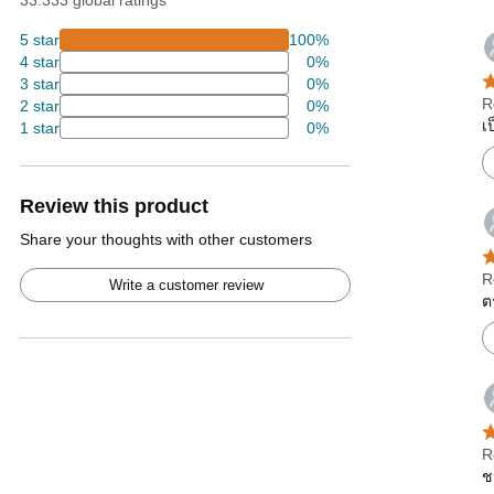
33.333 global ratings
5 star
100%
4 star
0%
3 star
0%
R
2 star
0%
เ
1 star
0%
Review this product
Share your thoughts with other customers
R
Write a customer review
ต
R
ช