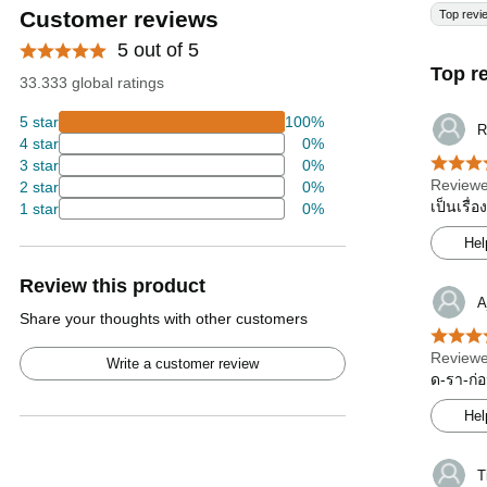
Customer reviews
Top revi
5 out of 5
Top r
33.333 global ratings
5 star
100%
R
4 star
0%
3 star
0%
Reviewe
2 star
0%
เป็นเรื่
1 star
0%
Hel
Review this product
A
Share your thoughts with other customers
Reviewe
Write a customer review
ด-รา-ก่อ
Hel
T