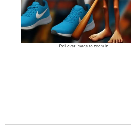
Roll over image to zoom in