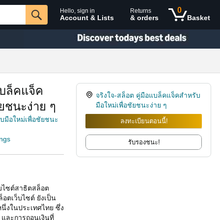
0
Hello, sign in
Returns
Account & Lists
& orders
Basket
แบล็คแจ็ค
จริงใจ-สล็อต คู่มือแบล็คแจ็คสำหรับ
ัยชนะง่าย ๆ
มือใหม่เพื่อชัยชนะง่าย ๆ
ับมือใหม่เพื่อชัยชนะ
ลงทะเบียนตอนนี้!
ings
รับรองชนะ!
็บไซต์สาธิตสล็อต
อตเว็บไซต์ ยังเป็น
หนึ่งในประเทศไทย ซึ่ง
 และการถอนเงินที่