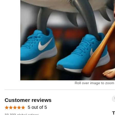
Roll over image to zoom 
Customer reviews
5 out of 5
T