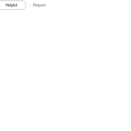
Report
Helpful