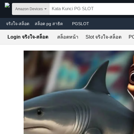
Skip to main content
Amazon Devices
จริงใจ-สล็อต
สล็อต pg สาธิต
PGSLOT
Login จริงใจ-สล็อต
สล็อตหน้า
Slot จริงใจ-สล็อต
P