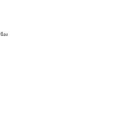
นื่อง