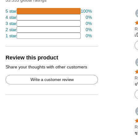
33.333 global ratings
5 star
100%
4 star
0%
3 star
0%
R
2 star
0%
เ
1 star
0%
Review this product
Share your thoughts with other customers
R
Write a customer review
จ
R
ช