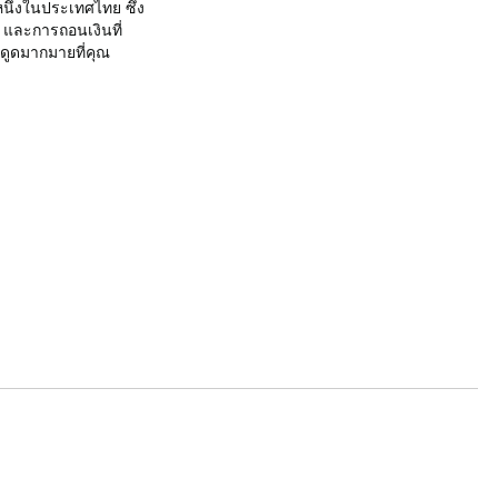
หนึ่งในประเทศไทย ซึ่ง
 และการถอนเงินที่
ดูดมากมายที่คุณ