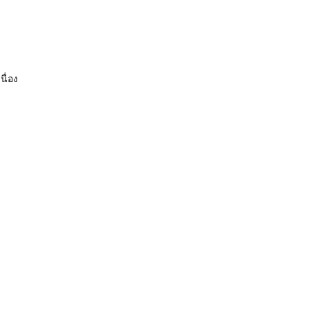
นื่อง