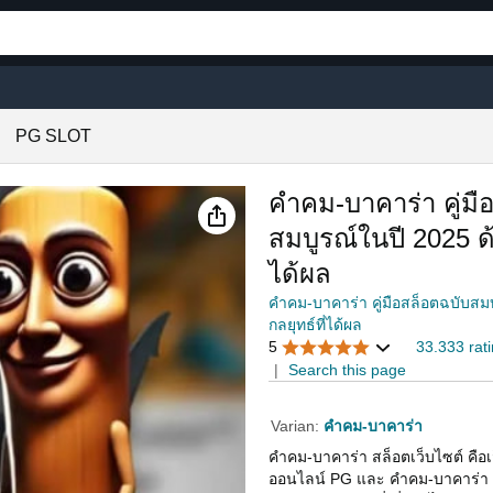
PG SLOT
คำคม-บาคาร่า คู่มื
สมบูรณ์ในปี 2025 ด้
ได้ผล
คำคม-บาคาร่า คู่มือสล็อตฉบับสมบ
กลยุทธ์ที่ได้ผล
5
33.333 rat
|
Search this page
Varian:
คำคม-บาคาร่า
คำคม-บาคาร่า สล็อตเว็บไซต์ คือเ
ออนไลน์ PG และ คำคม-บาคาร่า สล