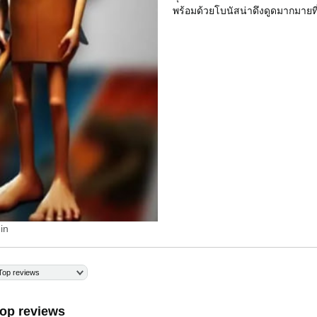
พร้อมด้วยโบนัสน่าดึงดูดมากมายท
in
Top reviews
op reviews