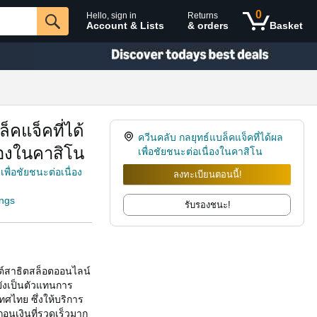
0
Hello, sign in
Returns
Account & Lists
& orders
Basket
็คแจ็คที่ได้
ควีนคลับ กลยุทธ์แบล็คแจ็คที่ได้ผล
ื่องในคาสิโน
เพื่อชัยชนะต่อเนื่องในคาสิโน
เพื่อชัยชนะต่อเนื่อง
ลงทะเบียนตอนนี้!
ings
รับรองชนะ!
ซต์สาธิตสล็อตออนไลน์
ยังเป็นตัวแทนการ
เทศไทย ซึ่งให้บริการ
อนเงินที่รวดเร็วมาก