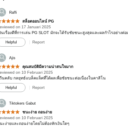
Raffi
สล็อตออนไลน์ PG
eviewed on 17 Januari 2025
ป็นเรื่องดีที่การเล่น PG SLOT มักจะได้รับชัยชนะสูงสุดและผลกำไรอย่างต่อเ
Report
Helpful
Ajis
คุณสมบัติมีความน่าสนใจมาก
eviewed on 10 Februari 2025
วีนคลับ กลยุทธ์แบล็คแจ็คที่ได้ผลเพื่อชัยชนะต่อเนื่องในคาสิโน
Report
Helpful
Tiktokers Gabut
ชนะง่าย ถอนง่าย
eviewed on 10 Februari 2025
นะง่ายและถอนง่ายโดยไม่ต้องหักเงินใดๆ