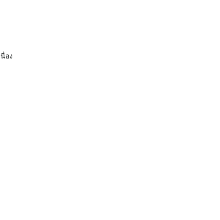
นื่อง