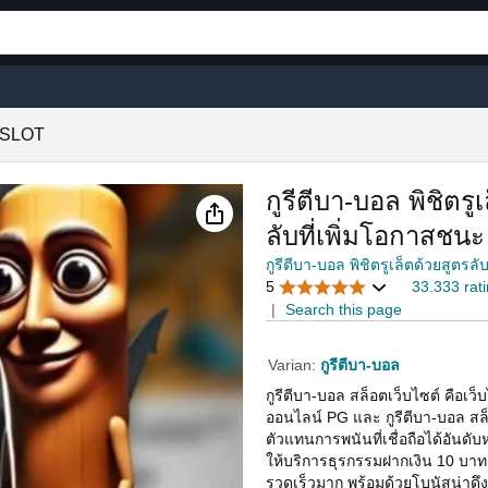
 SLOT
กูรีตีบา-บอล พิชิตรู
ลับที่เพิ่มโอกาสชนะ
กูรีตีบา-บอล พิชิตรูเล็ตด้วยสูตรลั
5
33.333 rat
|
Search this page
Varian:
กูรีตีบา-บอล
กูรีตีบา-บอล สล็อตเว็บไซต์ คือเว
ออนไลน์ PG และ กูรีตีบา-บอล สล็
ตัวแทนการพนันที่เชื่อถือได้อันดับ
ให้บริการธุรกรรมฝากเงิน 10 บาท
รวดเร็วมาก พร้อมด้วยโบนัสน่าดึง