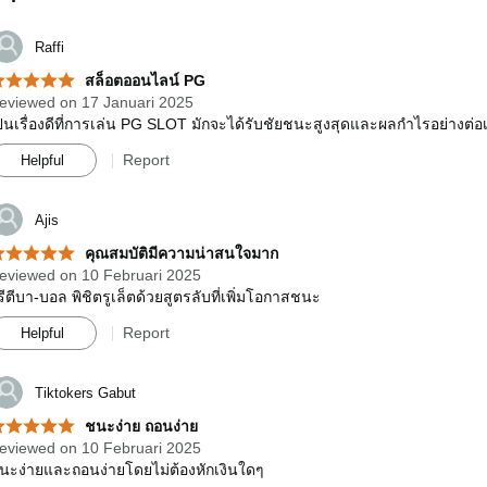
Raffi
สล็อตออนไลน์ PG
eviewed on 17 Januari 2025
ป็นเรื่องดีที่การเล่น PG SLOT มักจะได้รับชัยชนะสูงสุดและผลกำไรอย่างต่อเ
Report
Helpful
Ajis
คุณสมบัติมีความน่าสนใจมาก
eviewed on 10 Februari 2025
ูรีตีบา-บอล พิชิตรูเล็ตด้วยสูตรลับที่เพิ่มโอกาสชนะ
Report
Helpful
Tiktokers Gabut
ชนะง่าย ถอนง่าย
eviewed on 10 Februari 2025
นะง่ายและถอนง่ายโดยไม่ต้องหักเงินใดๆ