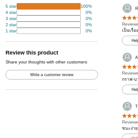
5 star
100%
R
4 star
0%
3 star
0%
Reviewe
2 star
0%
เป็นเรื่
1 star
0%
Hel
Review this product
A
Share your thoughts with other customers
Reviewe
Write a customer review
กราฟ-บาค
Hel
T
Reviewe
ชนะง่าย