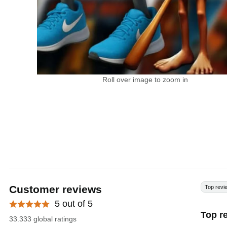
Roll over image to zoom in
Customer reviews
Top revi
5 out of 5
Top r
33.333 global ratings