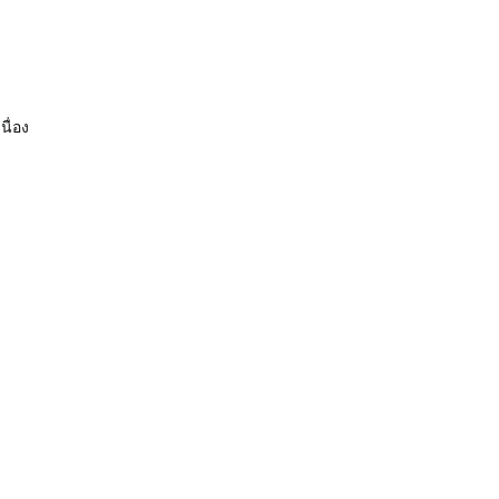
นื่อง