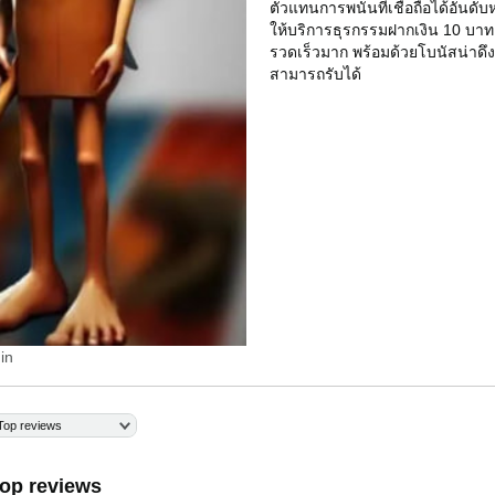
ตัวแทนการพนันที่เชื่อถือได้อันดับ
ให้บริการธุรกรรมฝากเงิน 10 บาท
รวดเร็วมาก พร้อมด้วยโบนัสน่าดึง
สามารถรับได้
in
Top reviews
op reviews