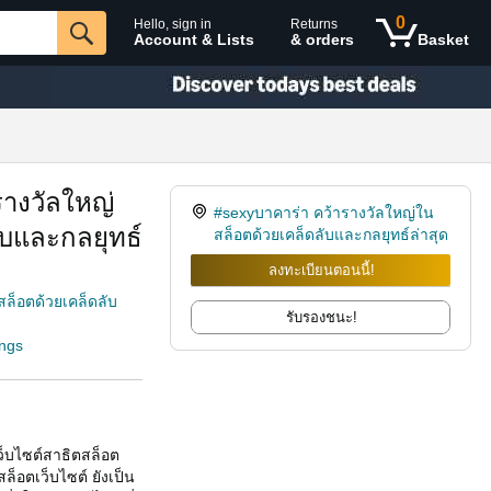
0
Hello, sign in
Returns
Account & Lists
& orders
Basket
รางวัลใหญ่
#sexyบาคาร่า คว้ารางวัลใหญ่ใน
ับและกลยุทธ์
สล็อตด้วยเคล็ดลับและกลยุทธ์ล่าสุด
ลงทะเบียนตอนนี้!
ล็อตด้วยเคล็ดลับ
รับรองชนะ!
ings
ว็บไซต์สาธิตสล็อต
็อตเว็บไซต์ ยังเป็น