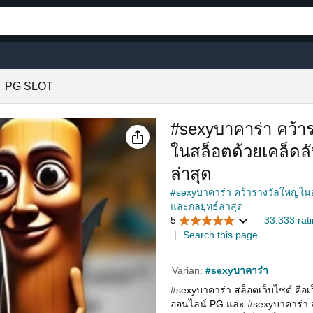
PG SLOT
#sexyบาคาร่า คว้า
ในสล็อตด้วยเคล็ดล
ล่าสุด
#sexyบาคาร่า คว้ารางวัลใหญ่ในส
และกลยุทธ์ล่าสุด
5
33.333 rat
|
Search this page
Varian:
#sexyบาคาร่า
#sexyบาคาร่า สล็อตเว็บไซต์ คือเ
ออนไลน์ PG และ #sexyบาคาร่า สล